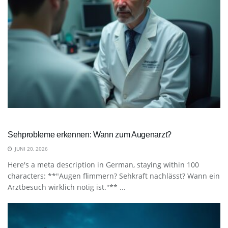
Sehprobleme erkennen: Wann zum Augenarzt?
JUNI 20, 2026
Here's a meta description in German, staying within 100
characters: **"Augen flimmern? Sehkraft nachlässt? Wann ein
Arztbesuch wirklich nötig ist."** ...