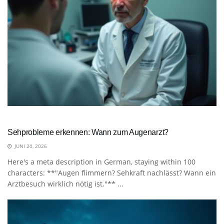
Sehprobleme erkennen: Wann zum Augenarzt?
JUNI 20, 2026
Here's a meta description in German, staying within 100
characters: **"Augen flimmern? Sehkraft nachlässt? Wann ein
Arztbesuch wirklich nötig ist."** ...