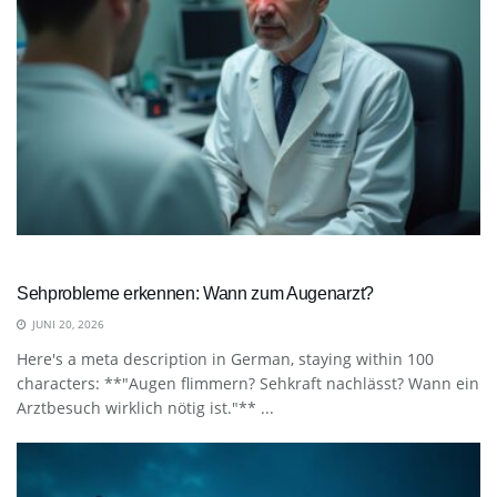
Sehprobleme erkennen: Wann zum Augenarzt?
JUNI 20, 2026
Here's a meta description in German, staying within 100
characters: **"Augen flimmern? Sehkraft nachlässt? Wann ein
Arztbesuch wirklich nötig ist."** ...