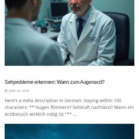
Sehprobleme erkennen: Wann zum Augenarzt?
JUNI 20, 2026
Here's a meta description in German, staying within 100
characters: **"Augen flimmern? Sehkraft nachlässt? Wann ein
Arztbesuch wirklich nötig ist."** ...