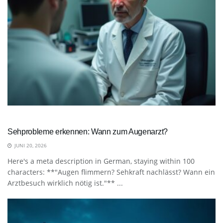
Sehprobleme erkennen: Wann zum Augenarzt?
JUNI 20, 2026
Here's a meta description in German, staying within 100
characters: **"Augen flimmern? Sehkraft nachlässt? Wann ein
Arztbesuch wirklich nötig ist."** ...