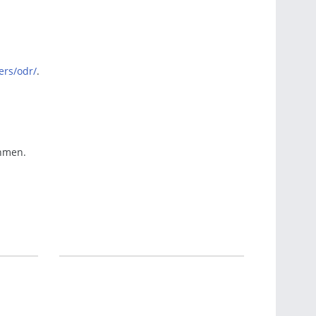
ers/odr/
.
ehmen.