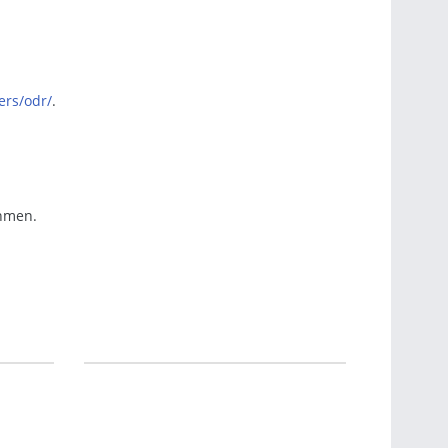
ers/odr/
.
ehmen.