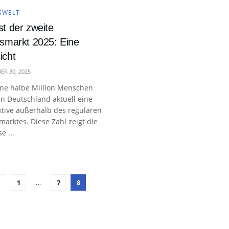
SWELT
st der zweite
tsmarkt 2025: Eine
icht
R 30, 2025
ine halbe Million Menschen
in Deutschland aktuell eine
tive außerhalb des regulären
marktes. Diese Zahl zeigt die
 ...
1
…
7
8