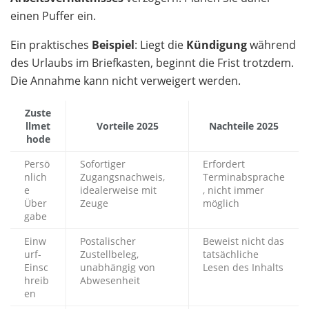
einen Puffer ein.
Ein praktisches
Beispiel
: Liegt die
Kündigung
während
des Urlaubs im Briefkasten, beginnt die Frist trotzdem.
Die Annahme kann nicht verweigert werden.
Zuste
llmet
Vorteile 2025
Nachteile 2025
hode
Persö
Sofortiger
Erfordert
nlich
Zugangsnachweis,
Terminabsprache
e
idealerweise mit
, nicht immer
Über
Zeuge
möglich
gabe
Einw
Postalischer
Beweist nicht das
urf-
Zustellbeleg,
tatsächliche
Einsc
unabhängig von
Lesen des Inhalts
hreib
Abwesenheit
en