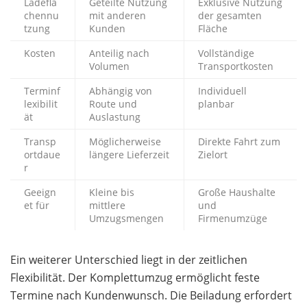
Ladeflä
Geteilte Nutzung
Exklusive Nutzung
chennu
mit anderen
der gesamten
tzung
Kunden
Fläche
Kosten
Anteilig nach
Vollständige
Volumen
Transportkosten
Terminf
Abhängig von
Individuell
lexibilit
Route und
planbar
ät
Auslastung
Transp
Möglicherweise
Direkte Fahrt zum
ortdaue
längere Lieferzeit
Zielort
r
Geeign
Kleine bis
Große Haushalte
et für
mittlere
und
Umzugsmengen
Firmenumzüge
Ein weiterer Unterschied liegt in der zeitlichen
Flexibilität. Der Komplettumzug ermöglicht feste
Termine nach Kundenwunsch. Die Beiladung erfordert