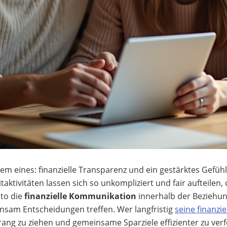
llem eines: finanzielle Transparenz und ein gestärktes Ge
taktivitäten lassen sich so unkompliziert und fair aufteil
to die
finanzielle Kommunikation
innerhalb der Beziehung
sam Entscheidungen treffen. Wer langfristig
seine finanzie
ang zu ziehen und gemeinsame Sparziele effizienter zu verf