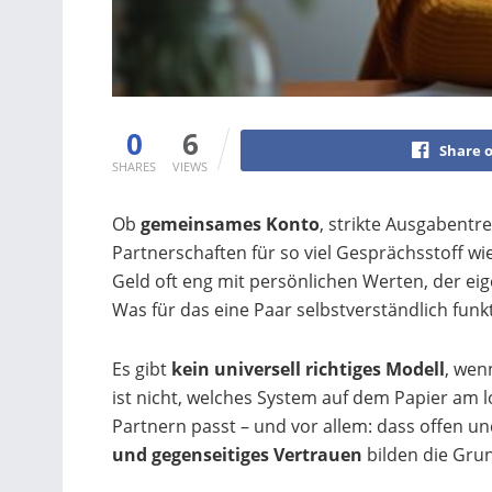
0
6
Share 
SHARES
VIEWS
Ob
gemeinsames Konto
, strikte Ausgabent
Partnerschaften für so viel Gesprächsstoff w
Geld oft eng mit persönlichen Werten, der ei
Was für das eine Paar selbstverständlich funk
Es gibt
kein universell richtiges Modell
, wen
ist nicht, welches System auf dem Papier am l
Partnern passt – und vor allem: dass offen u
und gegenseitiges Vertrauen
bilden die Grun