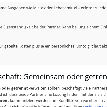
ame Ausgaben wie Miete oder Lebensmittel – erfordert jed
lle Eigenständigkeit beider Partner, kann bei ungleichem 
geteilte Kosten plus je ein persönliches Konto gilt laut ak
rschaft: Gemeinsam oder getren
oder getrennt
verwalten sollten, beschäftigt viele Partner
d ist, dass beide Partner eine Lösung finden, mit der sie sic
arent
kommuniziert werden, um Konflikte von vornherein zu
r: Wer sich frühzeitig informiert und mögliche
rechtliche und