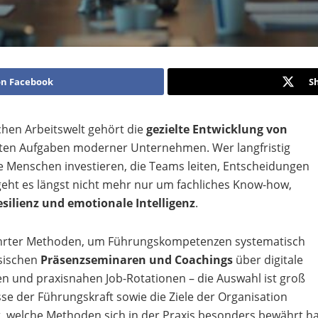
on Facebook
S
hen Arbeitswelt gehört die
gezielte Entwicklung von
sten Aufgaben moderner Unternehmen. Wer langfristig
e Menschen investieren, die Teams leiten, Entscheidungen
geht es längst nicht mehr nur um fachliches Know-how,
silienz und emotionale Intelligenz
.
ewährter Methoden, um Führungskompetenzen systematisch
ssischen
Präsenzseminaren und Coachings
über digitale
 und praxisnahen Job-Rotationen – die Auswahl ist groß
isse der Führungskraft sowie die Ziele der Organisation
t, welche Methoden sich in der Praxis besonders bewährt h