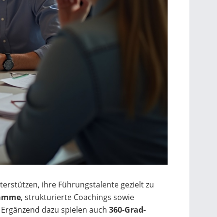
rstützen, ihre Führungstalente gezielt zu
ramme
, strukturierte Coachings sowie
d. Ergänzend dazu spielen auch
360-Grad-