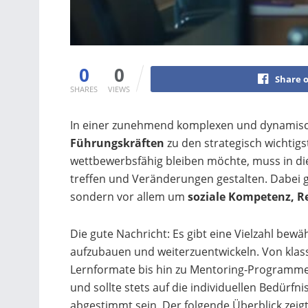
0
0
Share 
SHARES
VIEWS
In einer zunehmend komplexen und dynamisc
Führungskräften
zu den strategisch wichtig
wettbewerbsfähig bleiben möchte, muss in di
treffen und Veränderungen gestalten. Dabei 
sondern vor allem um
soziale Kompetenz, Re
Die gute Nachricht: Es gibt eine Vielzahl b
aufzubauen und weiterzuentwickeln. Von kla
Lernformate bis hin zu Mentoring-Programmen
und sollte stets auf die individuellen Bedürfn
abgestimmt sein. Der folgende Überblick zeig