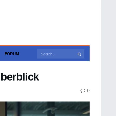
FORUM
berblick
0