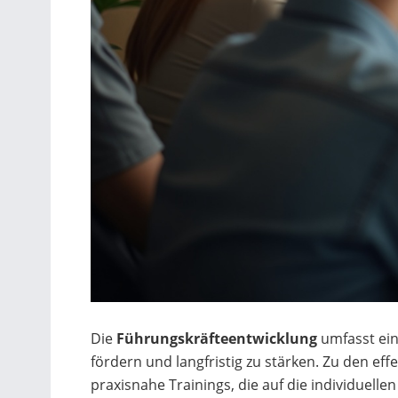
Die
Führungskräfteentwicklung
umfasst ein
fördern und langfristig zu stärken. Zu den e
praxisnahe Trainings, die auf die individuell