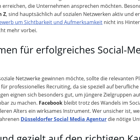
pen erreichen, die Unternehmen ansprechen möchten. Besond
n Z
, sind hauptsächlich auf sozialen Netzwerken aktiv und e
ewerb um Sichtbarkeit und Aufmerksamkeit
nicht ins Hinte
cht mehr vorbei.
rmen für erfolgreiches Social-M
 soziale Netzwerke gewinnen möchte, sollte die relevanten P
 für professionelles Recruiting, da sie speziell auf berufli
gen eignen sich besonders gut, um jüngere Zielgruppen au
ebbar zu machen.
Facebook
bleibt trotz des Wandels im Soci
ren Alters ein wirksames Instrument. Wer unsicher ist, wel
rfahrenen
Düsseldorfer Social Media Agentur
die nötige Unt
nd gezielt auf den richtigen K