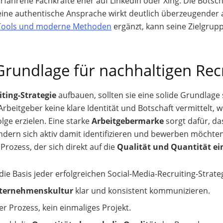
rfahrene Fachkräfte eher auf LinkedIn oder Xing. Die Botscha
ine authentische Ansprache wirkt deutlich überzeugender a
e Tools und moderne Methoden
ergänzt, kann seine Zielgrupp
rundlage für nachhaltigen Recr
iting-Strategie
aufbauen, sollten sie eine solide Grundlage
 Arbeitgeber keine klare Identität und Botschaft vermittelt, 
lge erzielen. Eine starke
Arbeitgebermarke
sorgt dafür, d
rn sich aktiv damit identifizieren und bewerben möchten.
Prozess, der sich direkt auf die
Qualität und Quantität e
 die Basis jeder erfolgreichen Social-Media-Recruiting-Strate
ternehmenskultur
klar und konsistent kommunizieren.
her Prozess, kein einmaliges Projekt.