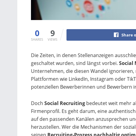
0
9
Share 
SHARES
VIEWS
Die Zeiten, in denen Stellenanzeigen ausschli
geschaltet wurden, sind längst vorbei.
Social
Unternehmen, die diesen Wandel ignorieren, ri
Plattformen wie LinkedIn, Instagram oder TikT
potenziellen Bewerberinnen und Bewerbern in
Doch
Social Recruiting
bedeutet weit mehr als
Firmenprofil. Es geht darum, eine authentisc
auf den passenden Kanälen anzusprechen und
herzustellen. Wer die Mechanismen der sozial
seinen
Recruiting-Prozess nachhaltig optim