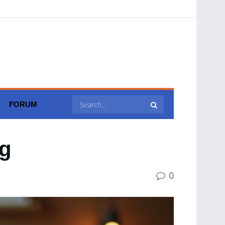
FORUM
ig
0