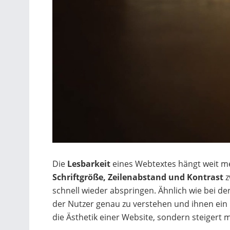
Die
Lesbarkeit
eines Webtextes hängt weit me
Schriftgröße, Zeilenabstand und Kontrast
z
schnell wieder abspringen. Ähnlich wie bei de
der Nutzer genau zu verstehen und ihnen ein 
die Ästhetik einer Website, sondern steigert