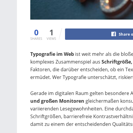
0
1
Share 
SHARES
VIEWS
Typografie im Web
ist weit mehr als die bloß
komplexes Zusammenspiel aus
Schriftgröße
Faktoren, die darüber entscheiden, ob ein Te
ermüdet. Wer Typografie unterschätzt, riskier
Gerade im digitalen Raum gelten besondere 
und großen Monitoren
gleichermaßen konsum
variierenden Lesegewohnheiten. Eine durchda
Schriftgrößen, barrierefreie Kontrastverhältni
damit zu einem der entscheidenden Qualitä