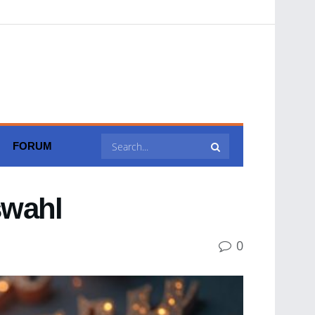
FORUM
swahl
0